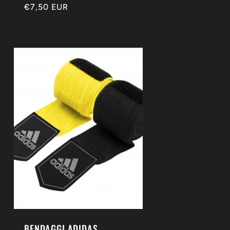
Prezzo
€7,50 EUR
di
listino
BENDAGGI ADIDAS