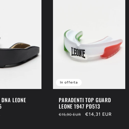
In offerta
 DNA LEONE
PARADENTI TOP GUARD
5
LEONE 1947 PD513
R
Prezzo
Prezzo
€14,31 EUR
€15,90 EUR
di
scontato
listino