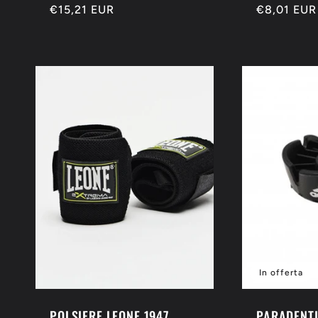
Prezzo
€15,21 EUR
Prezzo
€8,01 EUR
di
di
listino
listino
In offerta
POLSIERE LEONE 1947
PARADENTI