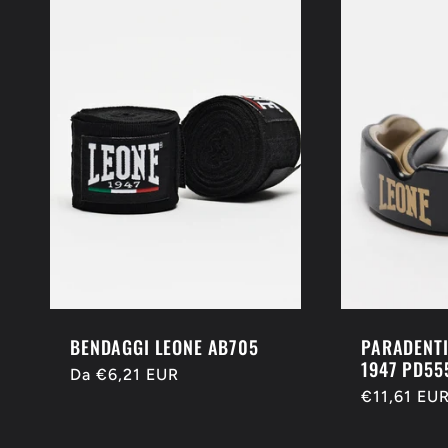
l
e
z
i
o
n
BENDAGGI LEONE AB705
PARADENTI
1947 PD55
Prezzo
Da €6,21 EUR
Prezzo
€11,61 EU
di
e
di
listino
listino