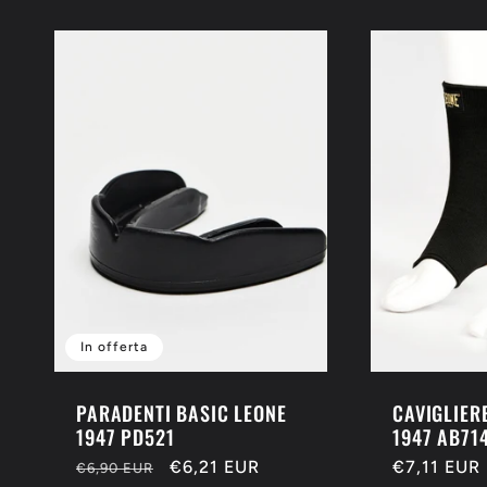
:
In offerta
PARADENTI BASIC LEONE
CAVIGLIER
1947 PD521
1947 AB71
Prezzo
Prezzo
€6,21 EUR
Prezzo
€7,11 EUR
€6,90 EUR