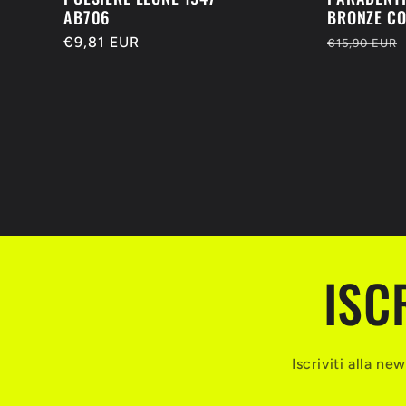
AB706
BRONZE CO
Prezzo
€9,81 EUR
Prezzo
€15,90 EUR
di
di
listino
listino
ISC
Iscriviti alla n