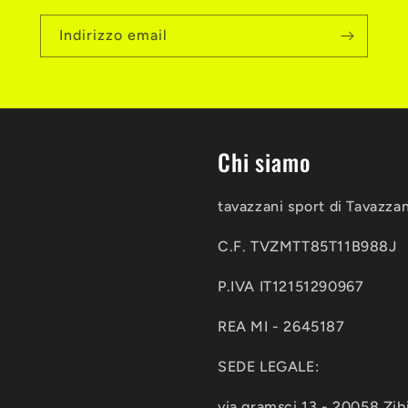
Indirizzo email
Chi siamo
tavazzani sport di Tavazza
C.F. TVZMTT85T11B988J
P.IVA IT12151290967
REA MI - 2645187
SEDE LEGALE:
via gramsci 13 - 20058 Zib