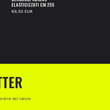
ELASTICIZZATI CM 255
Prezzo
€6,50 EUR
di
listino
TTER
ordine del valore