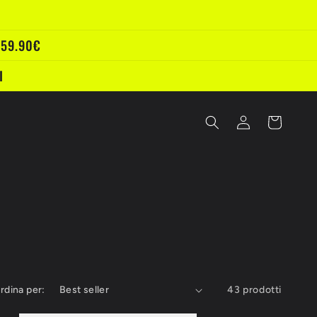
 59.90€
I
Accedi
Carrello
rdina per:
43 prodotti