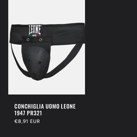
CONCHIGLIA UOMO LEONE
1947 PR321
Prezzo
€8,91 EUR
di
listino