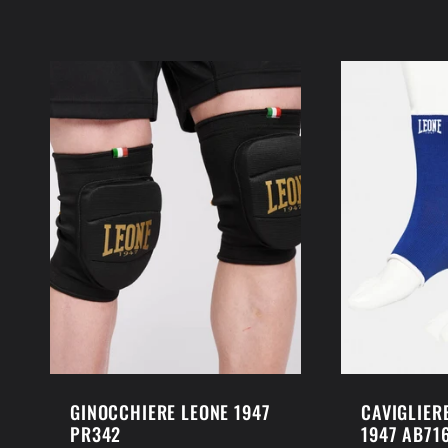
di
scontato
di
listino
listino
GINOCCHIERE LEONE 1947
CAVIGLIER
PR342
1947 AB71