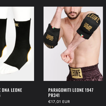
E DNA LEONE
PARAGOMITI LEONE 1947
4
PR341
Prezzo
€17,01 EUR