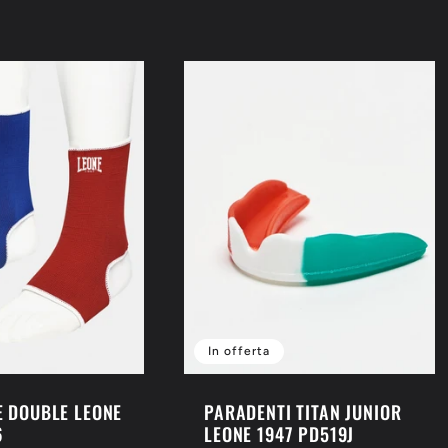
di
listino
In offerta
E DOUBLE LEONE
PARADENTI TITAN JUNIOR
6
LEONE 1947 PD519J