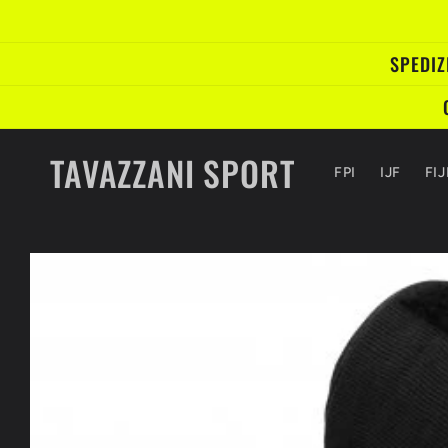
Vai
direttamente
ai contenuti
SPEDIZ
TAVAZZANI SPORT
FPI
IJF
FI
Passa alle
informazioni
sul prodotto