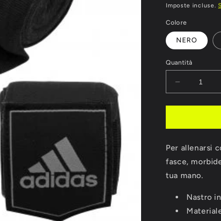
di
Imposte incluse.
listino
Colore
NERO
Quantità
Diminuisci
quantità
per
BENDAGG
ADIDAS
ELASTICIZ
Per allenarsi 
CM
255
fasce, morbide
tua mano.
Nastro i
Material