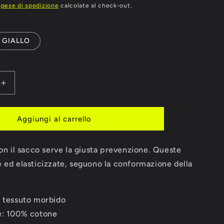
Spese di spedizione
calcolate al check-out.
GIALLO
Aumenta
quantità
per
I
BENDAGGI
Aggiungi al carrello
ADIDAS
ZATI
ELASTICIZZATI
con il sacco serve la giusta prevenzione. Queste
CM
255
 ed elasticizzate, seguono la conformazione della
n tessuto morbido
e: 100% cotone