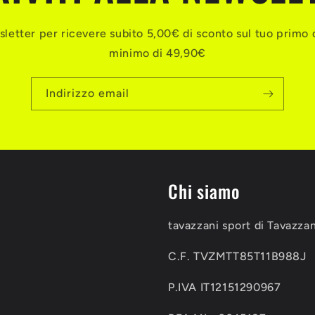
ewsletter per ricevere subito 5,00€ di sconto sul tuo primo 
minimo di 49,90€
Indirizzo email
Chi siamo
tavazzani sport di Tavazza
C.F. TVZMTT85T11B988J
P.IVA IT12151290967