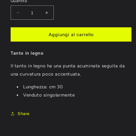
Quantità
Diminuisci
Aumenta
quantità
quantità
per
per
TANTO
TANTO
Aggiungi al carrello
IN
IN
LEGNO
LEGNO
Tanto in legno
Il tanto in legno ha una punta acuminata seguita da
una curvatura poco accentuata.
Lunghezza: cm 30
Venduto singolarmente
Share