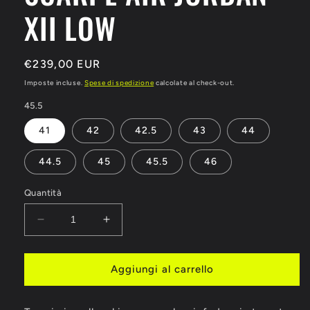
XII LOW
Prezzo
€239,00 EUR
di
Imposte incluse.
Spese di spedizione
calcolate al check-out.
listino
45.5
41
42
42.5
43
44
44.5
45
45.5
46
Quantità
Diminuisci
Aumenta
quantità
quantità
per
per
SCARPE
SCARPE
Aggiungi al carrello
AIR
AIR
JORDAN
JORDAN