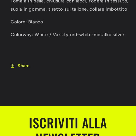
Tomaia in pelle, chiusura con lacci, fodera in tessuto,
XII
XII
LOW
LOW
suola in gomma, tiretto sul tallone, collare imbottito
Colore:
Bianco
Colorway:
White / Varsity red-white-metallic silver
Share
ISCRIVITI ALLA