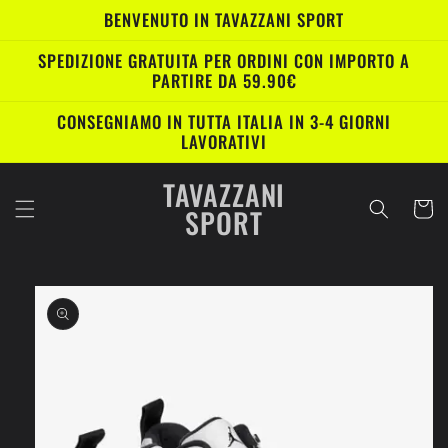
Vai
BENVENUTO IN TAVAZZANI SPORT
direttamente
ai contenuti
SPEDIZIONE GRATUITA PER ORDINI CON IMPORTO A
PARTIRE DA 59.90€
CONSEGNIAMO IN TUTTA ITALIA IN 3-4 GIORNI
LAVORATIVI
TAVAZZANI
Carrell
SPORT
Passa alle
informazioni
sul prodotto