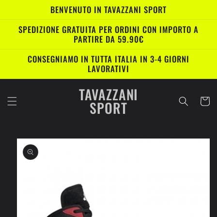
Vai
BENVENUTO IN TAVAZZANI SPORT
direttamente
ai contenuti
SPEDIZIONE GRATUITA PER ORDINI CON IMPORTO A
PARTIRE DA 59.90€
CONSEGNIAMO IN TUTTA ITALIA IN 3-4 GIORNI
LAVORATIVI
TAVAZZANI
Carrell
SPORT
Passa alle
informazioni
sul prodotto