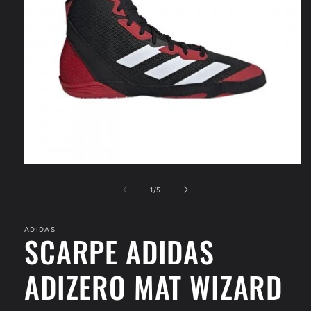
Apri
contenuti
multimediali
su
1
/
5
1
in
finestra
ADIDAS
modale
SCARPE ADIDAS
ADIZERO MAT WIZARD