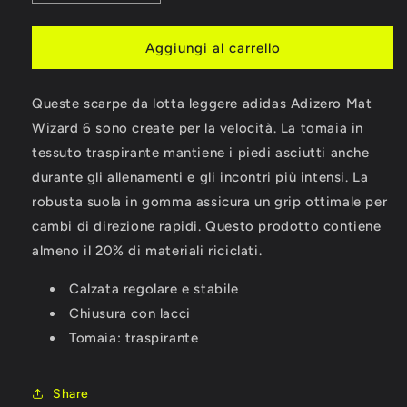
quantità
quantità
per
per
SCARPE
SCARPE
Aggiungi al carrello
ADIDAS
ADIDAS
ADIZERO
ADIZERO
Queste scarpe da lotta leggere adidas Adizero Mat
MAT
MAT
WIZARD
WIZARD
Wizard 6 sono create per la velocità. La tomaia in
6
6
tessuto traspirante mantiene i piedi asciutti anche
durante gli allenamenti e gli incontri più intensi. La
robusta suola in gomma assicura un grip ottimale per
cambi di direzione rapidi. Questo prodotto contiene
almeno il 20% di materiali riciclati.
Calzata regolare e stabile
Chiusura con lacci
Tomaia: traspirante
Share