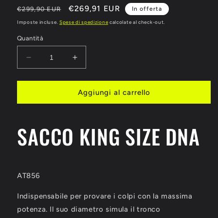
Prezzo
Prezzo
€269,91 EUR
€299,90 EUR
In offerta
di
scontato
Imposte incluse.
Spese di spedizione
calcolate al check-out.
listino
Quantità
Diminuisci
Aumenta
quantità
quantità
per
per
SACCO
SACCO
Aggiungi al carrello
KING
KING
SIZE
SIZE
DNA
DNA
SACCO KING SIZE DNA
LEONE
LEONE
1947
1947
AT856
AT856
AT856
Indispensabile per provare i colpi con la massima
potenza. Il suo diametro simula il tronco