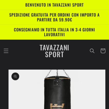
Vai
BENVENUTO IN TAVAZZANI SPORT
direttamente
ai contenuti
SPEDIZIONE GRATUITA PER ORDINI CON IMPORTO A
PARTIRE DA 59.90€
CONSEGNIAMO IN TUTTA ITALIA IN 3-4 GIORNI
LAVORATIVI
TAVAZZANI
Carrell
SPORT
Passa alle
informazioni
sul prodotto