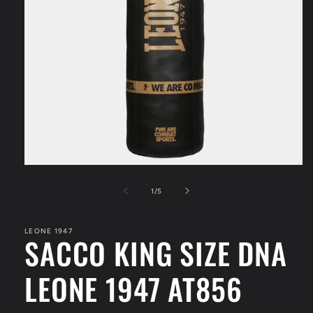
Apri
contenuti
multimediali
su
1
/
5
1
in
finestra
LEONE 1947
modale
SACCO KING SIZE DNA
LEONE 1947 AT856