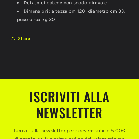
Dotato di catene con snodo girevole
Dimensioni: altezza cm 120, diametro cm 33,
peso circa kg 30
Share
ISCRIVITI ALLA
NEWSLETTER
Iscriviti alla newsletter per ricevere subito 5,00€