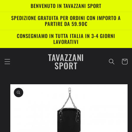
Vai
BENVENUTO IN TAVAZZANI SPORT
direttamente
ai contenuti
SPEDIZIONE GRATUITA PER ORDINI CON IMPORTO A
PARTIRE DA 59.90€
CONSEGNIAMO IN TUTTA ITALIA IN 3-4 GIORNI
LAVORATIVI
TAVAZZANI
Carrell
SPORT
Passa alle
informazioni
sul prodotto