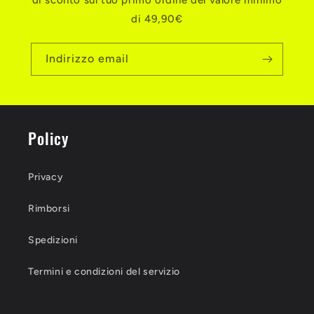
di sconto sul tuo primo ordine del valore minimo
di 49,90€
Indirizzo email
Policy
Privacy
Rimborsi
Spedizioni
Termini e condizioni del servizio