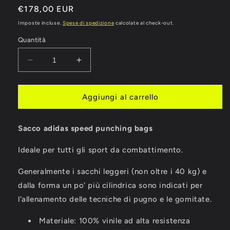
Prezzo
€178,00 EUR
di
Imposte incluse.
Spese di spedizione
calcolate al check-out.
listino
Quantità
Diminuisci
Aumenta
quantità
quantità
per
per
SACCO
SACCO
Aggiungi al carrello
ADIDAS
ADIDAS
SPEED
SPEED
Sacco adidas speed punching bags
PUNCHING
PUNCHING
BAGS
BAGS
Ideale per tutti gli sport da combattimento.
Generalmente i sacchi leggeri (non oltre i 40 kg) e
dalla forma un po' più cilindrica sono indicati per
l'allenamento delle tecniche di pugno e le gomitate.
Materiale: 100% vinile ad alta resistenza