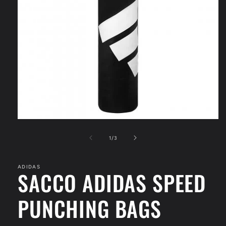
Apri
contenuti
multimediali
su
1
/
3
1
in
finestra
ADIDAS
modale
SACCO ADIDAS SPEED
PUNCHING BAGS