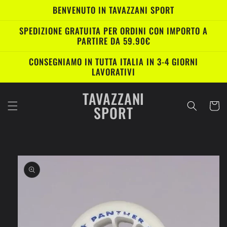
Vai
BENVENUTO IN TAVAZZANI SPORT
direttamente
ai contenuti
SPEDIZIONE GRATUITA PER ORDINI CON IMPORTO A
PARTIRE DA 59.90€
CONSEGNIAMO IN TUTTA ITALIA IN 3-4 GIORNI
LAVORATIVI
TAVAZZANI
Carrell
SPORT
Passa alle
informazioni
sul prodotto