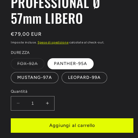
PROFESSIONAL Ø
57mm LIBERO
Prezzo
€79,00 EUR
di
Imposte incluse.
Spese di spedizione
calcolate al check-out.
listino
DUREZZA
Variante
FOX-92A
PANTHER-95A
esaurita
o
non
MUSTANG-97A
LEOPARD-99A
disponibile
Quantità
Diminuisci
Aumenta
quantità
quantità
per
per
RUOTE
RUOTE
Aggiungi al carrello
ROLL
ROLL