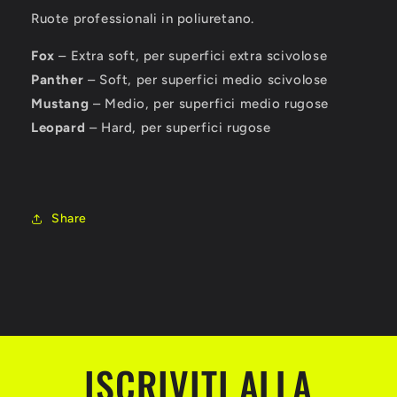
LINE
LINE
Ruote professionali in poliuretano.
PROFESSIONAL
PROFESSIONAL
Ø
Ø
Fox
57mm
– Extra soft, per superfici extra scivolose
57mm
LIBERO
LIBERO
Panther
– Soft, per superfici medio scivolose
Mustang
– Medio, per superfici medio rugose
Leopard
– Hard, per superfici rugose
Share
ISCRIVITI ALLA