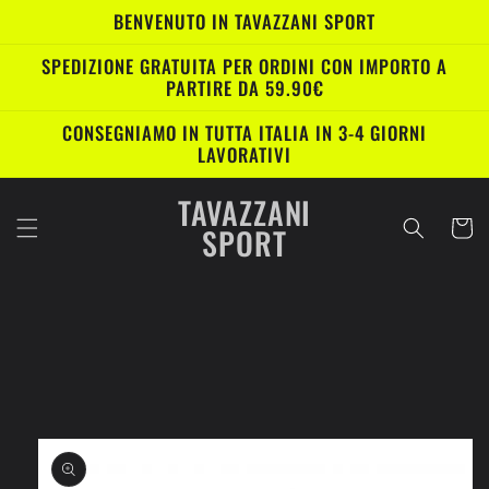
Vai
BENVENUTO IN TAVAZZANI SPORT
direttamente
ai contenuti
SPEDIZIONE GRATUITA PER ORDINI CON IMPORTO A
PARTIRE DA 59.90€
CONSEGNIAMO IN TUTTA ITALIA IN 3-4 GIORNI
LAVORATIVI
TAVAZZANI
Carrell
SPORT
Passa alle
informazioni
sul prodotto