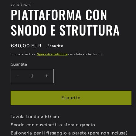
JUTE SPORT
PIATTAFORMA CON
SNODO E STRUTTURA
Prezzo
€80,00 EUR
Esaurito
di
Imposte incluse.
Spese di spedizione
calcolate al check-out.
listino
Quantità
Diminuisci
Aumenta
quantità
quantità
per
per
PIATTAFORMA
PIATTAFORMA
Esaurito
CON
CON
SNODO
SNODO
Tavola tonda ø 60 cm
E
E
STRUTTURA
STRUTTURA
Snodo con cuscinetti a sfera e gancio
Bulloneria per il fissaggio a parete (pera non inclusa)