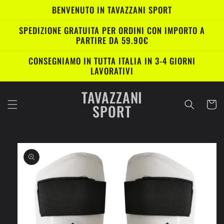
Vai
BENVENUTO IN TAVAZZANI SPORT
direttamente
ai contenuti
SPEDIZIONE GRATUITA PER ORDINI CON IMPORTO A
PARTIRE DA 59.90€
CONSEGNIAMO IN TUTTA ITALIA IN 3-4 GIORNI
LAVORATIVI
TAVAZZANI
Carrell
SPORT
Passa alle
informazioni
sul prodotto