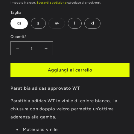
di
Imposte incluse.
Spese di spedizione
calcolate al check-out.
listino
Taglia
Variante
xs
s
m
l
xl
esaurita
o
non
Quantità
disponibile
Diminuisci
Aumenta
quantità
quantità
per
per
PARATIBIA
PARATIBIA
Aggiungi al carrello
ADIDAS
ADIDAS
APPROVATO
APPROVATO
Paratibia adidas approvato WT
WT
WT
Paratibia adidas WT in vinile di colore bianco. La
chiusura con doppio velcro permette un'ottima
aderenza alla gamba.
Materiale: vinile