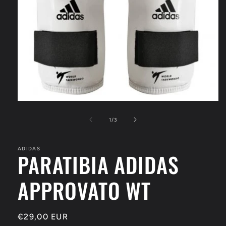
Apri
contenuti
multimediali
su
1
/
3
1
in
finestra
ADIDAS
modale
PARATIBIA ADIDAS
APPROVATO WT
Prezzo
€29,00 EUR