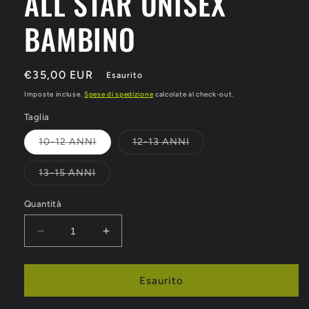
ALL STAR UNISEX
BAMBINO
Prezzo
€35,00 EUR
Esaurito
di
Imposte incluse.
Spese di spedizione
calcolate al check-out.
listino
Taglia
Variante
Variante
10-12 ANNI
12-13 ANNI
esaurita
esaurita
o
o
non
non
Variante
13-15 ANNI
disponibile
disponibile
esaurita
o
non
Quantità
disponibile
Diminuisci
Aumenta
quantità
quantità
per
per
PANTALONI
PANTALONI
Esaurito
CONVERSE
CONVERSE