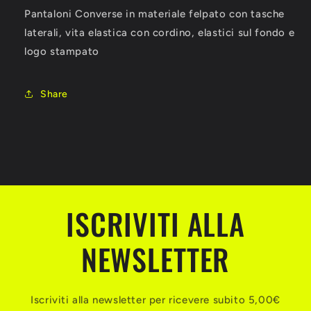
ALL
ALL
Pantaloni Converse in materiale felpato con tasche
STAR
STAR
UNISEX
UNISEX
laterali, vita elastica con cordino, elastici sul fondo e
BAMBINO
BAMBINO
logo stampato
Share
ISCRIVITI ALLA
NEWSLETTER
Iscriviti alla newsletter per ricevere subito 5,00€