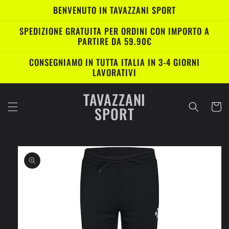
Vai
BENVENUTO IN TAVAZZANI SPORT
direttamente
ai contenuti
SPEDIZIONE GRATUITA PER ORDINI CON IMPORTO A
PARTIRE DA 59.90€
CONSEGNIAMO IN TUTTA ITALIA IN 3-4 GIORNI
LAVORATIVI
TAVAZZANI
Carrell
SPORT
Passa alle
informazioni
sul prodotto