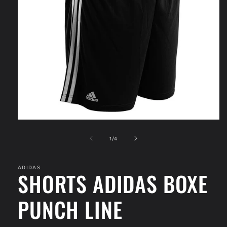
Apri
contenuti
multimediali
su
1
/
4
1
in
finestra
ADIDAS
modale
SHORTS ADIDAS BOXE
PUNCH LINE