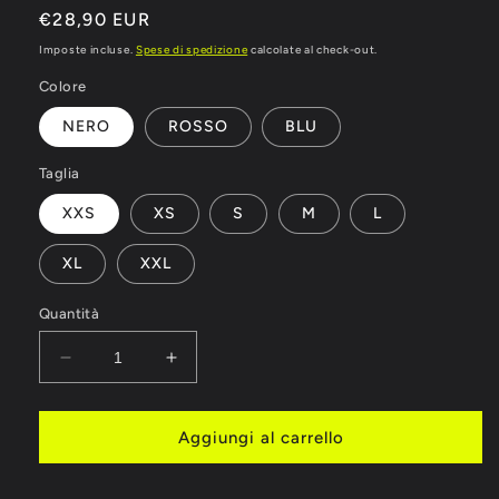
Prezzo
€28,90 EUR
di
Imposte incluse.
Spese di spedizione
calcolate al check-out.
listino
Colore
NERO
ROSSO
BLU
Taglia
XXS
XS
S
M
L
XL
XXL
Quantità
Diminuisci
Aumenta
quantità
quantità
per
per
SHORTS
SHORTS
Aggiungi al carrello
ADIDAS
ADIDAS
BOXE
BOXE