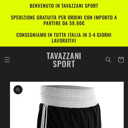
Vai
BENVENUTO IN TAVAZZANI SPORT
direttamente
ai contenuti
SPEDIZIONE GRATUITA PER ORDINI CON IMPORTO A
PARTIRE DA 59.90€
CONSEGNIAMO IN TUTTA ITALIA IN 3-4 GIORNI
LAVORATIVI
TAVAZZANI
Carrell
SPORT
Passa alle
informazioni
sul prodotto