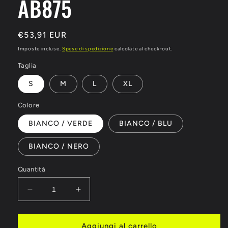
AB875
Prezzo
€53,91 EUR
di
Imposte incluse.
Spese di spedizione
calcolate al check-out.
listino
Taglia
S
M
L
XL
Colore
BIANCO / VERDE
BIANCO / BLU
BIANCO / NERO
Quantità
Diminuisci
Aumenta
quantità
quantità
per
per
PANTALONCINI
PANTALONCINI
Aggiungi al carrello