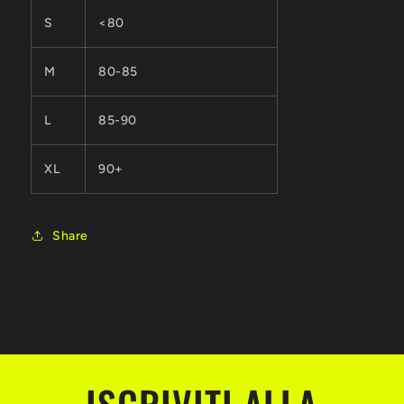
S
<
80
M
80-85
L
85-90
XL
90+
Share