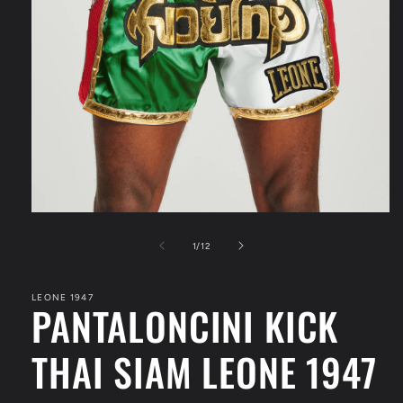
Apri
contenuti
multimediali
su
1
/
12
1
in
finestra
LEONE 1947
modale
PANTALONCINI KICK
THAI SIAM LEONE 1947