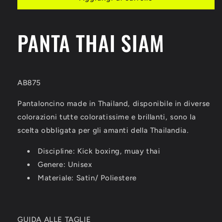
KICK
KICK
THAI
THAI
SIAM
SIAM
PANTA THAI SIAM
LEONE
LEONE
1947
1947
AB875
AB875
AB875
Pantaloncino made in Thailand, disponibile in diverse
colorazioni tutte coloratissime e brillanti, sono la
scelta obbligata per gli amanti della Thailandia.
Discipline: Kick boxing, muay thai
Genere: Unisex
Materiale: Satin/ Poliestere
GUIDA ALLE TAGLIE