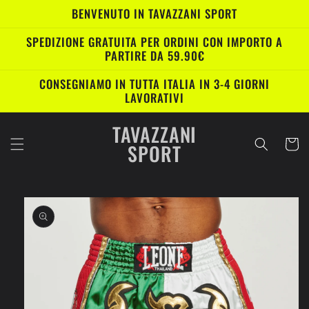
Vai
BENVENUTO IN TAVAZZANI SPORT
direttamente
ai contenuti
SPEDIZIONE GRATUITA PER ORDINI CON IMPORTO A
PARTIRE DA 59.90€
CONSEGNIAMO IN TUTTA ITALIA IN 3-4 GIORNI
LAVORATIVI
TAVAZZANI
Carrell
SPORT
Passa alle
informazioni
sul prodotto