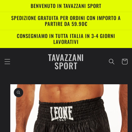
Vai
BENVENUTO IN TAVAZZANI SPORT
direttamente
ai contenuti
SPEDIZIONE GRATUITA PER ORDINI CON IMPORTO A
PARTIRE DA 59.90€
CONSEGNIAMO IN TUTTA ITALIA IN 3-4 GIORNI
LAVORATIVI
TAVAZZANI
Carrell
SPORT
Passa alle
informazioni
sul prodotto