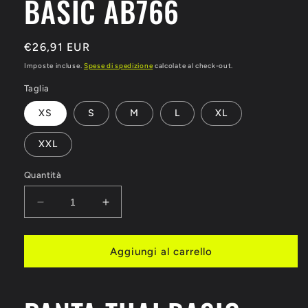
BASIC AB766
Prezzo
€26,91 EUR
di
Imposte incluse.
Spese di spedizione
calcolate al check-out.
listino
Taglia
XS
S
M
L
XL
XXL
Quantità
Diminuisci
Aumenta
quantità
quantità
per
per
PANTALONCINI
PANTALONCINI
Aggiungi al carrello
KICK
KICK
THAI
THAI
LEONE
LEONE