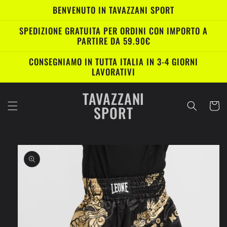
Vai
BENVENUTO IN TAVAZZANI SPORT
direttamente
ai contenuti
SPEDIZIONE GRATUITA PER ORDINI CON IMPORTO A
PARTIRE DA 59.90€
CONSEGNIAMO IN TUTTA ITALIA IN 3-4 GIORNI
LAVORATIVI
TAVAZZANI
Carrell
SPORT
Passa alle
informazioni
sul prodotto