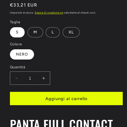
Prezzo
€33,21 EUR
di
Imposte incluse.
Spese di spedizione
calcolate al check-out.
listino
Taglia
S
M
L
XL
Colore
NERO
Quantità
Diminuisci
Aumenta
quantità
quantità
per
per
PANTA
PANTA
Aggiungi al carrello
FULL
FULL
CONTACT
CONTACT
LEONE
LEONE
PANTA FULL CONTACT
1947
1947