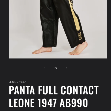
Apri
contenuti
multimediali
su
1
/
5
1
in
finestra
LEONE 1947
modale
PANTA FULL CONTACT
LEONE 1947 AB990