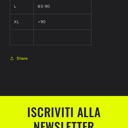
L
85-90
XL
>90
Share
ISCRIVITI ALLA
NEWSLETTER