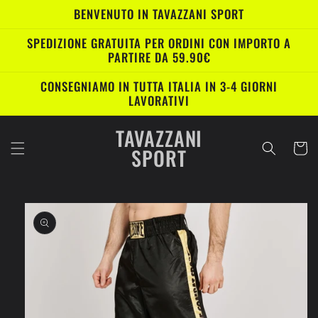
Vai
BENVENUTO IN TAVAZZANI SPORT
direttamente
ai contenuti
SPEDIZIONE GRATUITA PER ORDINI CON IMPORTO A
PARTIRE DA 59.90€
CONSEGNIAMO IN TUTTA ITALIA IN 3-4 GIORNI
LAVORATIVI
TAVAZZANI
Carrell
SPORT
Passa alle
informazioni
sul prodotto