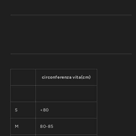
circonferenza vita(cm)
S
<80
M
80-85