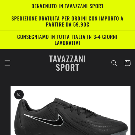
Vai
BENVENUTO IN TAVAZZANI SPORT
direttamente
ai contenuti
SPEDIZIONE GRATUITA PER ORDINI CON IMPORTO A
PARTIRE DA 59.90€
CONSEGNIAMO IN TUTTA ITALIA IN 3-4 GIORNI
LAVORATIVI
TAVAZZANI
Carrell
SPORT
Passa alle
informazioni
sul prodotto