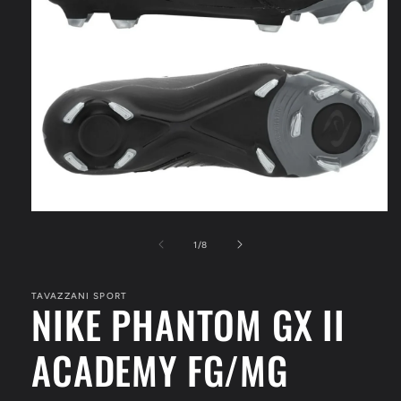
Apri
contenuti
multimediali
su
1
/
8
1
in
finestra
TAVAZZANI SPORT
modale
NIKE PHANTOM GX II
ACADEMY FG/MG