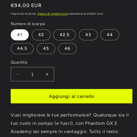
Prezzo
€94,00 EUR
di
Imposte incluse.
Spese di spedizione
calcolate al check-out.
listino
Numero di scarpa
41
42
42.5
43
44
44.5
45
46
Quantità
Diminuisci
Aumenta
quantità
quantità
per
per
NIKE
NIKE
Aggiungi al carrello
PHANTOM
PHANTOM
GX
GX
Vuoi migliorare le tue performance? Qualunque sia il
II
II
ACADEMY
ACADEMY
tuo ruolo in campo (e fuori), con Phantom GX 2
FG/MG
FG/MG
Academy sei sempre in vantaggio. Tutto il resto