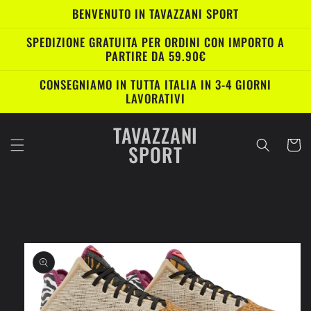
Vai
BENVENUTO IN TAVAZZANI SPORT
direttamente
ai contenuti
SPEDIZIONE GRATUITA PER ORDINI CON IMPORTO A
PARTIRE DA 59.90€
CONSEGNIAMO IN TUTTA ITALIA IN 3-4 GIORNI
LAVORATIVI
TAVAZZANI
Carrell
SPORT
Passa alle
informazioni
sul prodotto