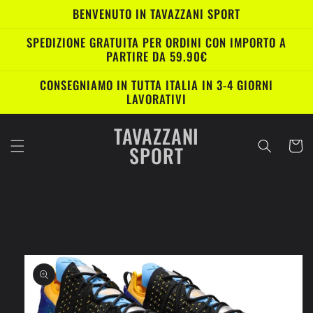
Vai
BENVENUTO IN TAVAZZANI SPORT
direttamente
ai contenuti
SPEDIZIONE GRATUITA PER ORDINI CON IMPORTO A
PARTIRE DA 59.90€
CONSEGNIAMO IN TUTTA ITALIA IN 3-4 GIORNI
LAVORATIVI
TAVAZZANI
Carrell
SPORT
Passa alle
informazioni
sul prodotto