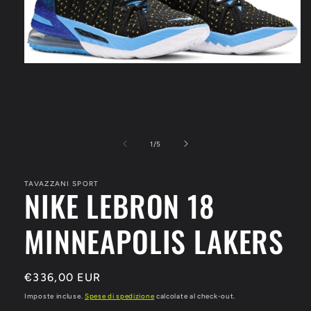
Apri
contenuti
multimediali
1
in
finestra
modale
su
1
/
5
TAVAZZANI SPORT
NIKE LEBRON 18
MINNEAPOLIS LAKERS
Prezzo
€336,00 EUR
di
Imposte incluse.
Spese di spedizione
calcolate al check-out.
listino