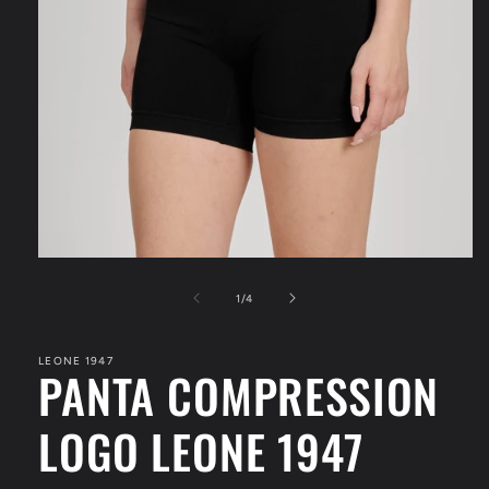
Apri
contenuti
multimediali
su
1
/
4
1
in
finestra
LEONE 1947
modale
PANTA COMPRESSION
LOGO LEONE 1947