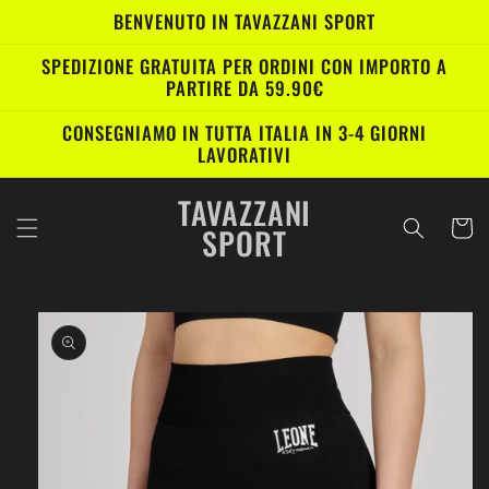
Vai
BENVENUTO IN TAVAZZANI SPORT
direttamente
ai contenuti
SPEDIZIONE GRATUITA PER ORDINI CON IMPORTO A
PARTIRE DA 59.90€
CONSEGNIAMO IN TUTTA ITALIA IN 3-4 GIORNI
LAVORATIVI
TAVAZZANI
Carrell
SPORT
Passa alle
informazioni
sul prodotto