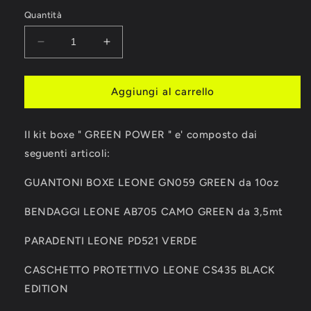
Quantità
Diminuisci
Aumenta
quantità
quantità
per
per
KIT
KIT
Aggiungi al carrello
BOXE
BOXE
LEONE
LEONE
Il kit boxe " GREEN POWER " e' composto dai
1947
1947
&quot;
&quot;
seguenti articoli:
GREEN
GREEN
POWER
POWER
GUANTONI BOXE LEONE GN059 GREEN da 10oz
&quot;
&quot;
BENDAGGI LEONE AB705 CAMO GREEN da 3,5mt
PARADENTI LEONE PD521 VERDE
CASCHETTO PROTETTIVO LEONE CS435 BLACK
EDITION