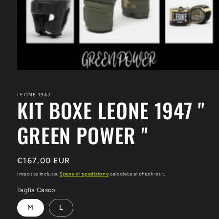
Apri
contenuti
multimediali
1
LEONE 1947
KIT BOXE LEONE 1947 "
in
finestra
modale
GREEN POWER "
Prezzo
€167,00 EUR
di
Imposte incluse.
Spese di spedizione
calcolate al check-out.
listino
Taglia Casco
M
L