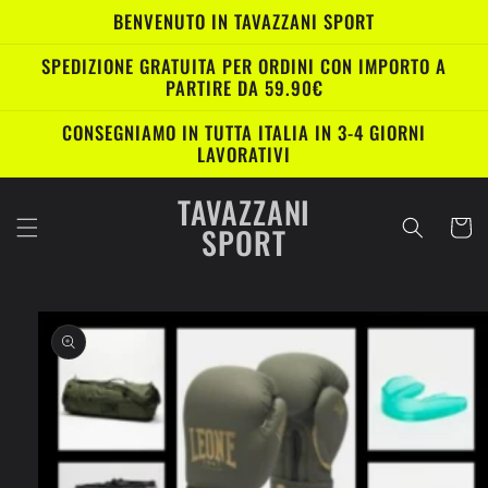
Vai
BENVENUTO IN TAVAZZANI SPORT
direttamente
ai contenuti
SPEDIZIONE GRATUITA PER ORDINI CON IMPORTO A
PARTIRE DA 59.90€
CONSEGNIAMO IN TUTTA ITALIA IN 3-4 GIORNI
LAVORATIVI
TAVAZZANI
Carrell
SPORT
Passa alle
informazioni
sul prodotto