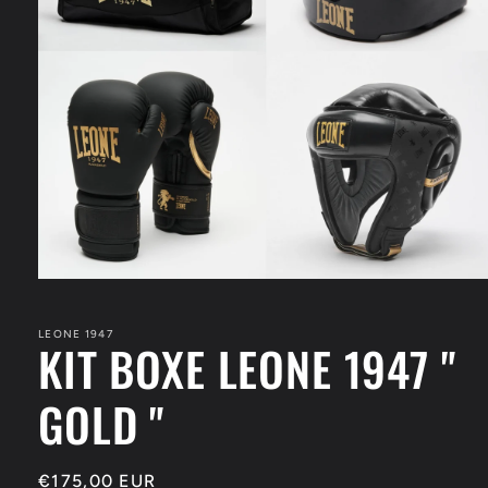
Apri
contenuti
multimediali
1
LEONE 1947
KIT BOXE LEONE 1947 "
in
finestra
modale
GOLD "
Prezzo
€175,00 EUR