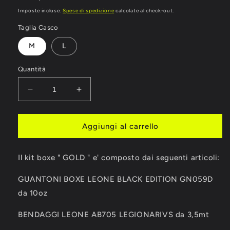
di
Imposte incluse.
Spese di spedizione
calcolate al check-out.
listino
Taglia Casco
M
L
Quantità
Diminuisci
Aumenta
quantità
quantità
per
per
KIT
KIT
Aggiungi al carrello
BOXE
BOXE
LEONE
LEONE
Il kit boxe " GOLD " e' composto dai seguenti articoli:
1947
1947
&quot;
&quot;
GUANTONI BOXE LEONE BLACK EDITION GN059D
GOLD
GOLD
&quot;
&quot;
da 10oz
BENDAGGI LEONE AB705 LEGIONARIVS da 3,5mt