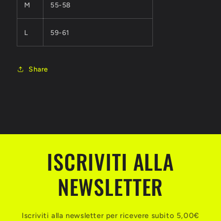
M
55-58
L
59-61
Share
ISCRIVITI ALLA
NEWSLETTER
Iscriviti alla newsletter per ricevere subito 5,00€