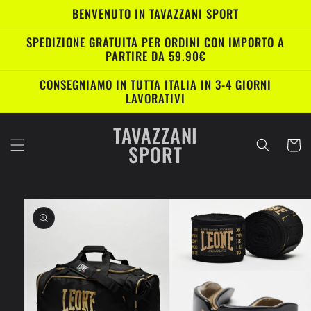
Vai
BENVENUTO IN TAVAZZANI SPORT
direttamente
ai contenuti
SPEDIZIONE GRATUITA PER ORDINI CON IMPORTO A
PARTIRE DA 59.90€
CONSEGNIAMO IN TUTTA ITALIA IN 3-4 GIORNI
LAVORATIVI
TAVAZZANI
Carrell
SPORT
Passa alle
informazioni
sul prodotto