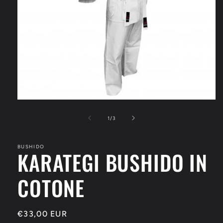
Apri
contenuti
multimediali
su
1
/
3
1
in
finestra
BUSHIDO
modale
KARATEGI BUSHIDO IN
COTONE
Prezzo
€33,00 EUR