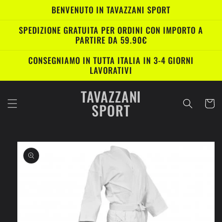
Vai
BENVENUTO IN TAVAZZANI SPORT
direttamente
ai contenuti
SPEDIZIONE GRATUITA PER ORDINI CON IMPORTO A
PARTIRE DA 59.90€
CONSEGNIAMO IN TUTTA ITALIA IN 3-4 GIORNI
LAVORATIVI
TAVAZZANI
Carrell
SPORT
Passa alle
informazioni
sul prodotto