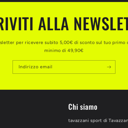
RIVITI ALLA NEWSLE
ewsletter per ricevere subito 5,00€ di sconto sul tuo primo 
minimo di 49,90€
Indirizzo email
Chi siamo
tavazzani sport di Tavazza