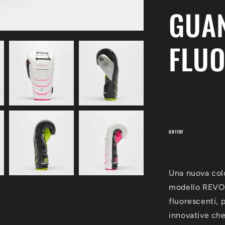
GUAN
FLUO
LEONE
1947
GN110F
FLU
GN110F
Una nuova colo
modello REVO 
fluorescenti, 
innovative che