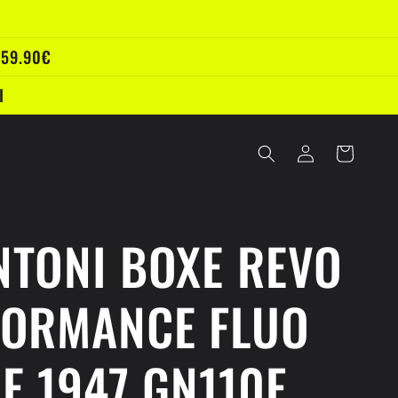
 59.90€
I
Accedi
Carrello
TONI BOXE REVO
FORMANCE FLUO
E 1947 GN110F