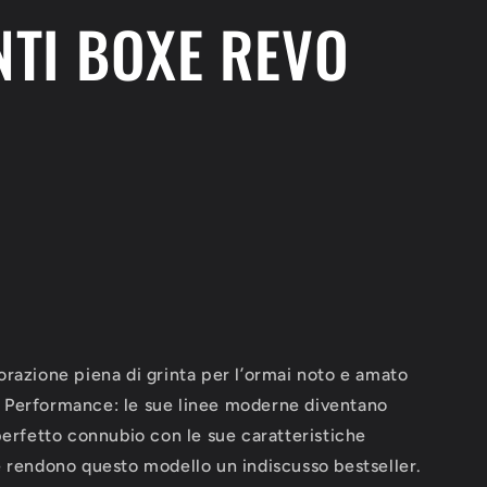
TI BOXE REVO
FLUO
LEONE
1947
GN110F
O
razione piena di grinta per l’ormai noto e amato
Performance: le sue linee moderne diventano
perfetto connubio con le sue caratteristiche
 rendono questo modello un indiscusso bestseller.