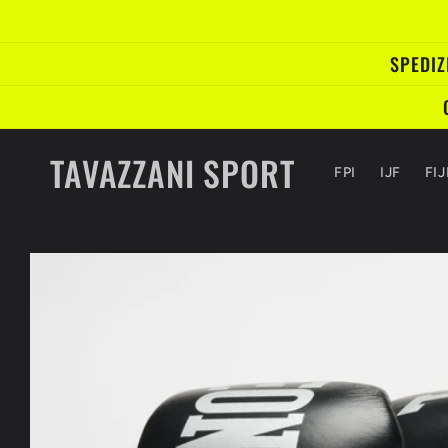
Vai
direttamente
ai contenuti
SPEDIZ
TAVAZZANI SPORT
FPI
IJF
FI
Passa alle
informazioni
sul prodotto