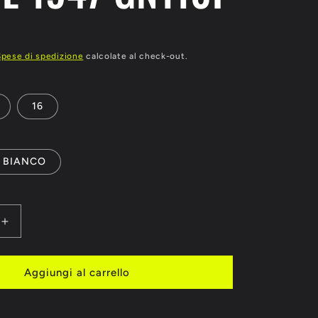
R
Spese di spedizione
calcolate al check-out.
16
BIANCO
Aumenta
quantità
per
I
GUANTONI
Aggiungi al carrello
BOXE
REVO
ANCE
PERFORMANCE