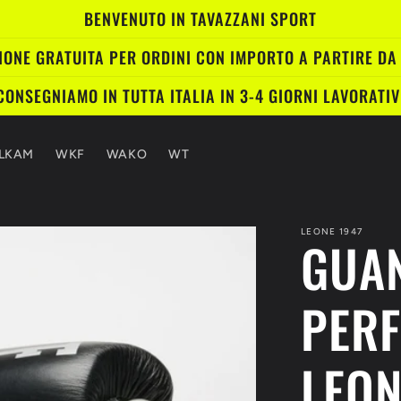
BENVENUTO IN TAVAZZANI SPORT
IONE GRATUITA PER ORDINI CON IMPORTO A PARTIRE DA
CONSEGNIAMO IN TUTTA ITALIA IN 3-4 GIORNI LAVORATIV
JLKAM
WKF
WAKO
WT
LEONE 1947
GUAN
PER
LEON