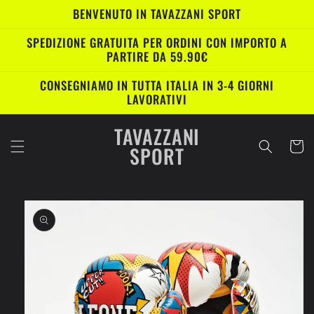
Vai
BENVENUTO IN TAVAZZANI SPORT
direttamente
ai contenuti
SPEDIZIONE GRATUITA PER ORDINI CON IMPORTO A
PARTIRE DA 59.90€
CONSEGNIAMO IN TUTTA ITALIA IN 3-4 GIORNI
LAVORATIVI
TAVAZZANI
Carrell
SPORT
Passa alle
informazioni
sul prodotto