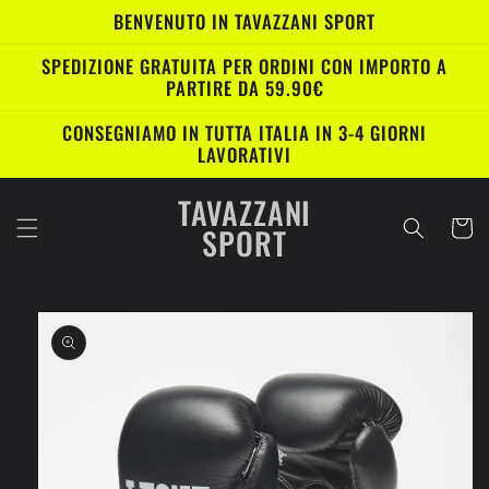
Vai
BENVENUTO IN TAVAZZANI SPORT
direttamente
ai contenuti
SPEDIZIONE GRATUITA PER ORDINI CON IMPORTO A
PARTIRE DA 59.90€
CONSEGNIAMO IN TUTTA ITALIA IN 3-4 GIORNI
LAVORATIVI
TAVAZZANI
Carrell
SPORT
Passa alle
informazioni
sul prodotto