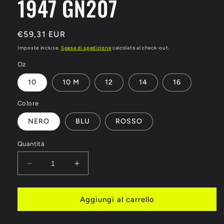
1947 GN207
Prezzo
€59,31 EUR
di
Imposte incluse.
Spese di spedizione
calcolate al check-out.
listino
Oz
10
10 M
12
14
16
Colore
NERO
BLU
ROSSO
Quantità
Diminuisci
Aumenta
quantità
quantità
per
per
GUANTONI
GUANTONI
Aggiungi al carrello
BOXE
BOXE
AMBASSADOR
AMBASSADOR