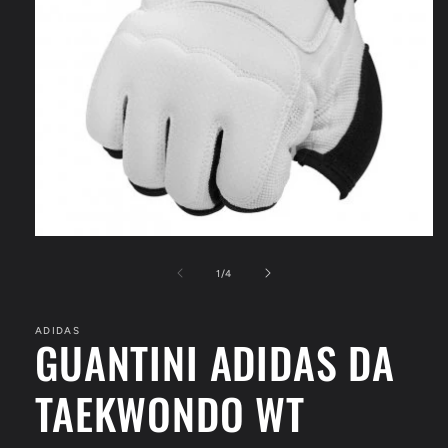
Apri
contenuti
multimediali
su
1
/
4
1
in
finestra
ADIDAS
modale
GUANTINI ADIDAS DA
TAEKWONDO WT