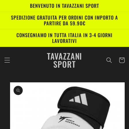
Vai
BENVENUTO IN TAVAZZANI SPORT
direttamente
ai contenuti
SPEDIZIONE GRATUITA PER ORDINI CON IMPORTO A
PARTIRE DA 59.90€
CONSEGNIAMO IN TUTTA ITALIA IN 3-4 GIORNI
LAVORATIVI
TAVAZZANI
Carrell
SPORT
Passa alle
informazioni
sul prodotto