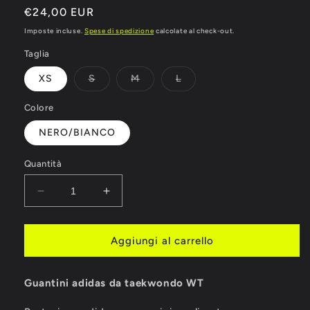
Prezzo
€24,00 EUR
di
Imposte incluse.
Spese di spedizione
calcolate al check-out.
listino
Taglia
Variante
Variante
Variante
XS
S
M
L
esaurita
esaurita
esaurita
o
o
o
non
non
non
Colore
disponibile
disponibile
disponibile
NERO/BIANCO
Quantità
Diminuisci
Aumenta
quantità
quantità
per
per
GUANTINI
GUANTINI
Aggiungi al carrello
ADIDAS
ADIDAS
DA
DA
Guantini adidas da taekwondo WT
TAEKWONDO
TAEKWONDO
WT
WT