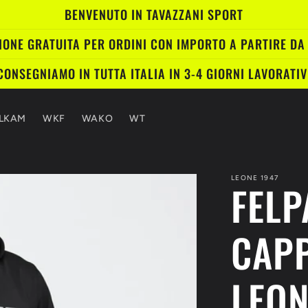
BENVENUTO IN TAVAZZANI SPORT
IONE GRATUITA PER ORDINI CON IMPORTO A PARTIRE DA
CONSEGNIAMO IN TUTTA ITALIA IN 3-4 GIORNI LAVORATIV
JLKAM
WKF
WAKO
WT
LEONE 1947
FELP
CAP
LEON