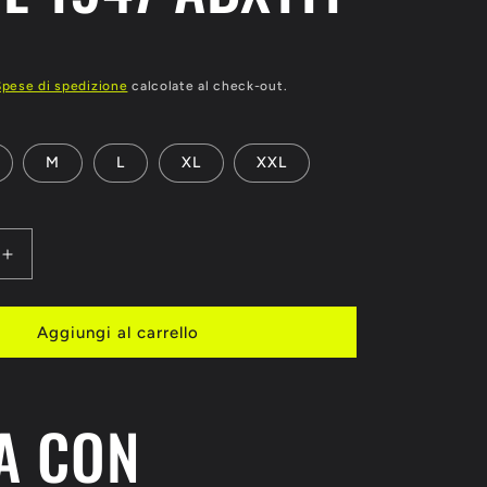
Spese di spedizione
calcolate al check-out.
M
L
XL
XXL
Aumenta
quantità
per
FELPA
Aggiungi al carrello
CON
IO
CAPPUCCIO
LOGO
A CON
LEONE
1947
ABX111