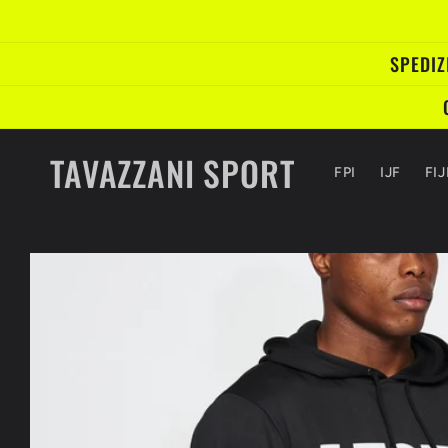
Vai
direttamente
ai contenuti
SPEDIZ
TAVAZZANI SPORT
FPI
IJF
FI
Passa alle
informazioni
sul prodotto