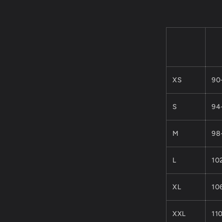
XS
90
S
94
M
98
L
10
XL
10
XXL
11