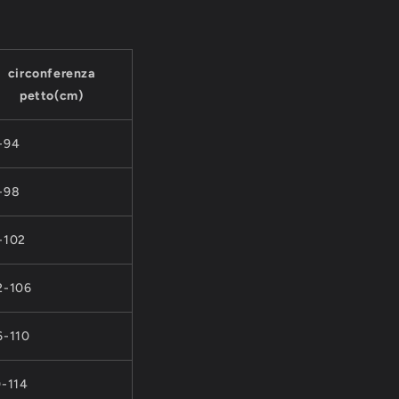
circonferenza
petto(cm)
-94
-98
-102
2-106
6-110
0-114