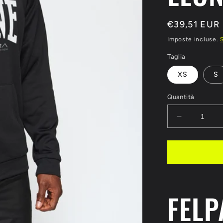
Prezzo
€39,51 EUR
di
Imposte incluse.
listino
Taglia
XS
S
Quantità
Diminuisci
quantità
per
FELPA
CON
CAPPUCC
LOGO
FELP
LEONE
1947
ABX111