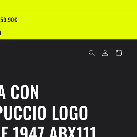
 59.90€
I
Accedi
Carrello
A CON
PUCCIO LOGO
E 1947 ABX111