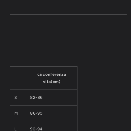
circonferenza
vita(cm)
S
82-86
M
86-90
L
90-94