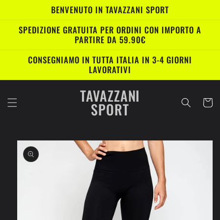
Vai
BENVENUTO IN TAVAZZANI SPORT
direttamente
ai contenuti
SPEDIZIONE GRATUITA PER ORDINI CON IMPORTO A
PARTIRE DA 59.90€
CONSEGNIAMO IN TUTTA ITALIA IN 3-4 GIORNI
LAVORATIVI
TAVAZZANI
Carrell
SPORT
Passa alle
informazioni
sul prodotto