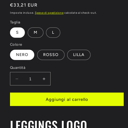
Prezzo
€33,21 EUR
di
Imposte incluse.
Spese di spedizione
calcolate al check-out.
listino
Taglia
S
M
L
Colore
NERO
ROSSO
LILLA
Quantità
Diminuisci
Aumenta
quantità
quantità
per
per
LEGGINGS
LEGGINGS
Aggiungi al carrello
LOGO
LOGO
LEONE
LEONE
1947
1947
LEGGINGS LOGO
ABX125
ABX125