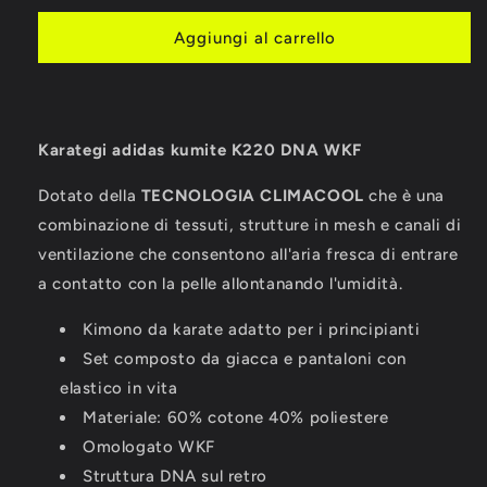
per
per
KARATEGI
KARATEGI
Aggiungi al carrello
ADIDAS
ADIDAS
KUMITE
KUMITE
K220
K220
DNA
DNA
Karategi adidas kumite K220 DNA WKF
WKF
WKF
Dotato della
TECNOLOGIA CLIMACOOL
che è una
combinazione di tessuti, strutture in mesh e canali di
ventilazione che consentono all'aria fresca di entrare
a contatto con la pelle allontanando l'umidità.
Kimono da karate adatto per i principianti
Set composto da giacca e pantaloni con
elastico in vita
Materiale: 60% cotone 40% poliestere
Omologato WKF
Struttura DNA sul retro