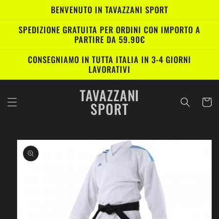
Vai
BENVENUTO IN TAVAZZANI SPORT
direttamente
ai contenuti
SPEDIZIONE GRATUITA PER ORDINI CON IMPORTO A
PARTIRE DA 59.90€
CONSEGNIAMO IN TUTTA ITALIA IN 3-4 GIORNI
LAVORATIVI
TAVAZZANI
Carrell
SPORT
Passa alle
informazioni
sul prodotto