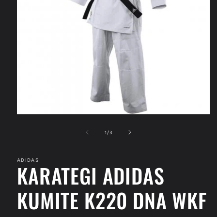
Apri
contenuti
multimediali
su
1
/
3
1
in
finestra
ADIDAS
modale
KARATEGI ADIDAS
KUMITE K220 DNA WKF