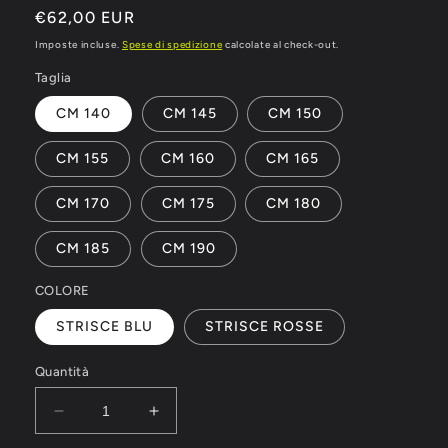
Prezzo
€62,00 EUR
di
Imposte incluse.
Spese di spedizione
calcolate al check-out.
listino
Taglia
CM 140
CM 145
CM 150
CM 155
CM 160
CM 165
CM 170
CM 175
CM 180
CM 185
CM 190
COLORE
STRISCE BLU
STRISCE ROSSE
Quantità
Diminuisci
Aumenta
quantità
quantità