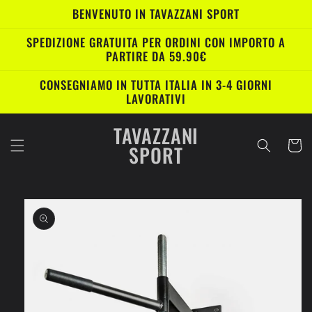
Vai
BENVENUTO IN TAVAZZANI SPORT
direttamente
ai contenuti
SPEDIZIONE GRATUITA PER ORDINI CON IMPORTO A
PARTIRE DA 59.90€
CONSEGNIAMO IN TUTTA ITALIA IN 3-4 GIORNI
LAVORATIVI
TAVAZZANI
Carrell
SPORT
Passa alle
informazioni
sul prodotto