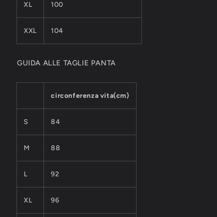
XL
100
XXL
104
GUIDA ALLE TAGLIE PANTA
circonferenza vita(cm)
S
84
M
88
L
92
XL
96