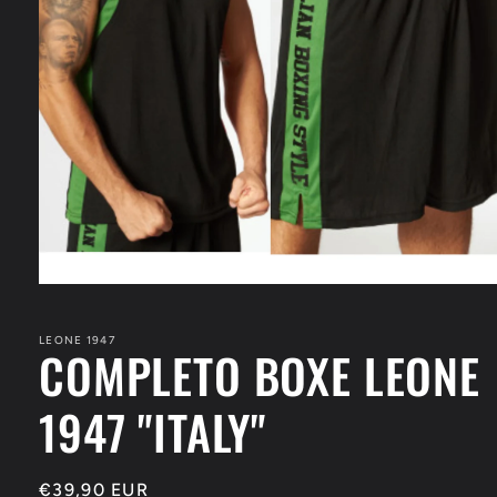
Apri
contenuti
multimediali
1
LEONE 1947
COMPLETO BOXE LEONE
in
finestra
modale
1947 "ITALY"
Prezzo
€39,90 EUR