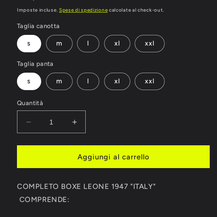
di
Imposte incluse.
Spese di spedizione
calcolate al check-out.
listino
Taglia canotta
s
m
l
xl
xxl
Taglia panta
s
m
l
xl
xxl
Quantità
Diminuisci
Aumenta
quantità
quantità
per
per
COMPLETO
COMPLETO
Aggiungi al carrello
BOXE
BOXE
LEONE
LEONE
COMPLETO BOXE LEONE 1947 "ITALY"
1947
1947
&quot;ITALY&quot;
&quot;ITALY&quot;
COMPRENDE: