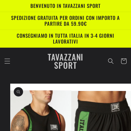
Vai
BENVENUTO IN TAVAZZANI SPORT
direttamente
ai contenuti
SPEDIZIONE GRATUITA PER ORDINI CON IMPORTO A
PARTIRE DA 59.90€
CONSEGNIAMO IN TUTTA ITALIA IN 3-4 GIORNI
LAVORATIVI
TAVAZZANI
Carrell
SPORT
Passa alle
informazioni
sul prodotto