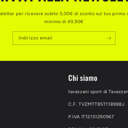
ewsletter per ricevere subito 5,00€ di sconto sul tuo primo 
minimo di 49,90€
Indirizzo email
Chi siamo
tavazzani sport di Tavazza
C.F. TVZMTT85T11B988J
P.IVA IT12151290967