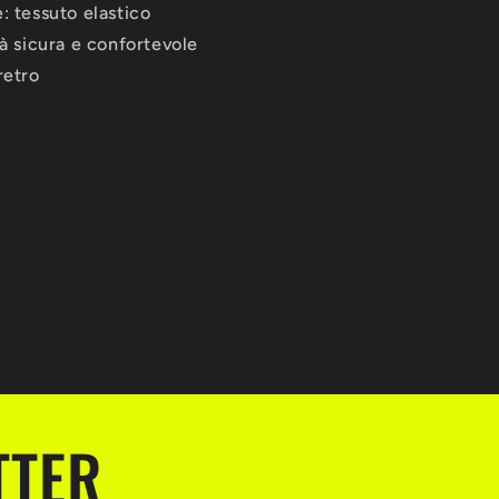
: tessuto elastico
tà sicura e confortevole
retro
TTER