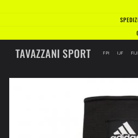
Vai
direttamente
ai contenuti
SPEDIZ
TAVAZZANI SPORT
FPI
IJF
FI
Passa alle
informazioni
sul prodotto