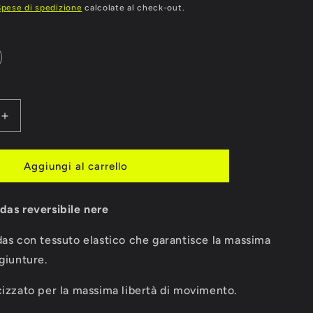
Spese di spedizione
calcolate al check-out.
Aumenta
quantità
per
RE
CAVIGLIERE
Aggiungi al carrello
ADIDAS
ZZATE
ELASTICIZZATE
das reversibile nere
das con tessuto elastico che garantisce la massima
 giunture.
cizzato per la massima libertà di movimento.