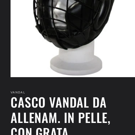
Apri
contenuti
multimediali
1
VANDAL
CASCO VANDAL DA
in
finestra
modale
ALLENAM. IN PELLE,
CON GRATA