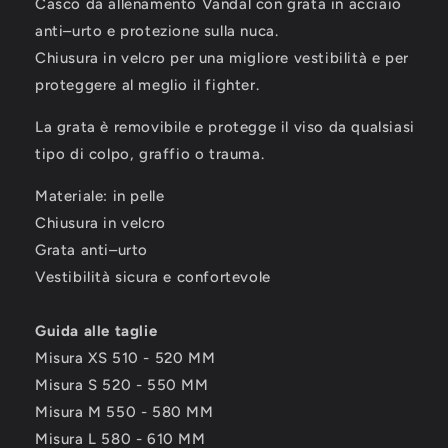
Casco da allenamento Vandal con grata in acciaio
PELLE,
PELLE,
CON
CON
anti–urto e protezione sulla nuca.
GRATA
GRATA
Chiusura in velcro per una migliore vestibilità e per
STACCABILE
STACCABILE
proteggere al meglio il fighter.
La grata è removibile e protegge il viso da qualsiasi
tipo di colpo, graffio o trauma.
Materiale: in pelle
Chiusura in velcro
Grata anti–urto
Vestibilità sicura e confortevole
Guida alle taglie
Misura XS 510 - 520 MM
Misura S 520 - 550 MM
Misura M 550 - 580 MM
Misura L 580 - 610 MM