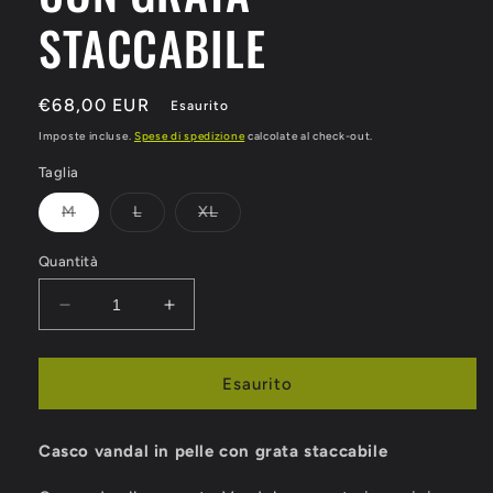
STACCABILE
Prezzo
€68,00 EUR
Esaurito
di
Imposte incluse.
Spese di spedizione
calcolate al check-out.
listino
Taglia
Variante
Variante
Variante
M
L
XL
esaurita
esaurita
esaurita
o
o
o
non
non
non
Quantità
disponibile
disponibile
disponibile
Diminuisci
Aumenta
quantità
quantità
per
per
CASCO
CASCO
Esaurito
VANDAL
VANDAL
DA
DA
Casco vandal in pelle con grata staccabile
ALLENAM.
ALLENAM.
IN
IN