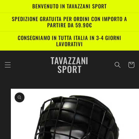
Vai
BENVENUTO IN TAVAZZANI SPORT
direttamente
ai contenuti
SPEDIZIONE GRATUITA PER ORDINI CON IMPORTO A
PARTIRE DA 59.90€
CONSEGNIAMO IN TUTTA ITALIA IN 3-4 GIORNI
LAVORATIVI
TAVAZZANI
Carrell
SPORT
Passa alle
informazioni
sul prodotto