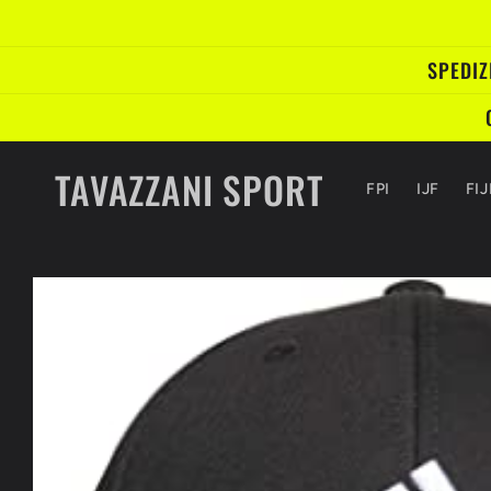
Vai
direttamente
ai contenuti
SPEDIZ
TAVAZZANI SPORT
FPI
IJF
FI
Passa alle
informazioni
sul prodotto