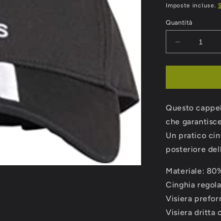
di
Imposte incluse.
listino
Quantità
Diminuisci
quantità
per
CAPPELL
ADIDAS
3S
Questo cappell
CAP
che garantisce
Un pratico cin
posteriore del
Materiale: 80
Cinghia regola
Visiera prefor
Visiera dritta