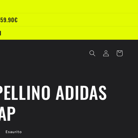
 59.90€
I
Accedi
Carrello
ELLINO ADIDAS
AP
Esaurito