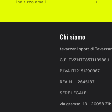
Indirizzo email
Chi siamo
tavazzani sport di Tavazza
C.F. TVZMTT85T11B988J
P.IVA IT12151290967
REA MI - 2645187
SEDE LEGALE:
via gramsci 13 - 20058 Zib