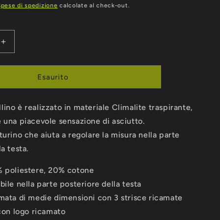
Spese di spedizione
calcolate al check-out.
Aumenta
quantità
per
INO
CAPPELLINO
Esaurito
ADIDAS
3S
ino è realizzato in materiale Climalite traspirante,
CAP
 una piacevole sensazione di asciutto.
turino che aiuta a regolare la misura nella parte
la testa.
% poliestere, 20% cotone
bile nella parte posteriore della testa
mata di medie dimensioni con 3 strisce ricamate
 con logo ricamato