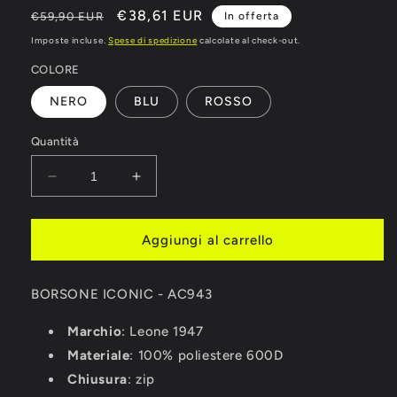
Prezzo
Prezzo
€38,61 EUR
€59,90 EUR
In offerta
di
scontato
Imposte incluse.
Spese di spedizione
calcolate al check-out.
listino
COLORE
NERO
BLU
ROSSO
Quantità
Diminuisci
Aumenta
quantità
quantità
per
per
BORSONE
BORSONE
Aggiungi al carrello
LEONE
LEONE
ICONIC
ICONIC
BORSONE ICONIC -
-
-
AC943
AC943
AC943
Marchio
: Leone 1947
Materiale
: 100% poliestere 600D
Chiusura
: zip