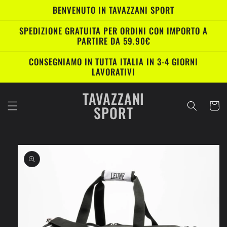
Vai
BENVENUTO IN TAVAZZANI SPORT
direttamente
ai contenuti
SPEDIZIONE GRATUITA PER ORDINI CON IMPORTO A
PARTIRE DA 59.90€
CONSEGNIAMO IN TUTTA ITALIA IN 3-4 GIORNI
LAVORATIVI
TAVAZZANI
Carrell
SPORT
Passa alle
informazioni
sul prodotto