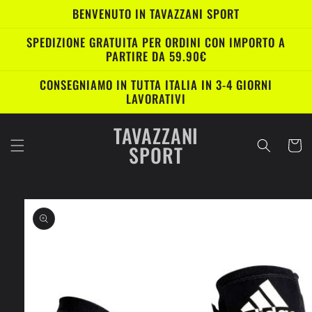
Vai
BENVENUTO IN TAVAZZANI SPORT
direttamente
ai contenuti
SPEDIZIONE GRATUITA PER ORDINI CON IMPORTO A
PARTIRE DA 59.90€
CONSEGNIAMO IN TUTTA ITALIA IN 3-4 GIORNI
LAVORATIVI
TAVAZZANI
Carrell
SPORT
Passa alle
informazioni
sul prodotto