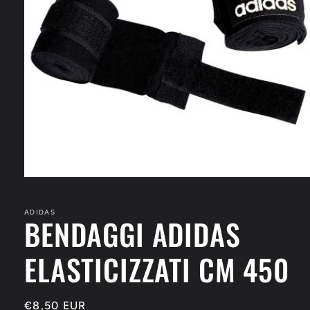
Apri
contenuti
multimediali
1
ADIDAS
BENDAGGI ADIDAS
in
finestra
modale
ELASTICIZZATI CM 450
Prezzo
€8,50 EUR