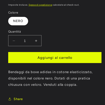
di
Imposte incluse.
Spese di spedizione
calcolate al check-out.
listino
Colore
NERO
Quantità
Diminuisci
Aumenta
quantità
quantità
per
per
BENDAGGI
BENDAGGI
Aggiungi al carrello
ADIDAS
ADIDAS
ELASTICIZZATI
ELASTICIZZATI
Bendaggi da boxe adidas in cotone elasticizzato,
CM
CM
450
450
disponibili nel colore nero. Dotati di una pratica
chiusura con velcro. Venduti alla coppia.
Share