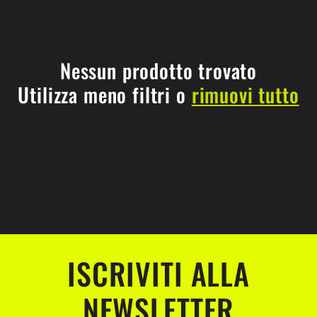
l
e
z
Nessun prodotto trovato
Utilizza meno filtri o
rimuovi tutto
i
o
n
e
:
ISCRIVITI ALLA
NEWSLETTER