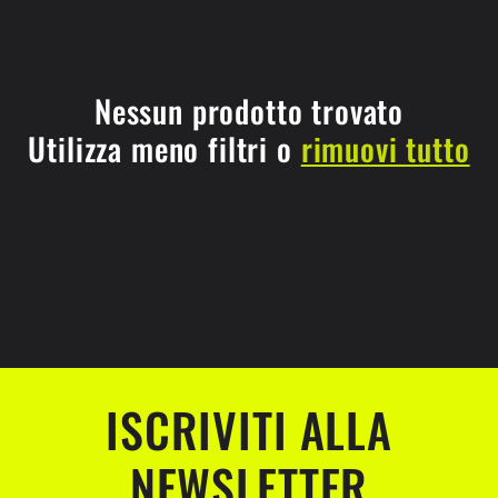
l
e
z
Nessun prodotto trovato
Utilizza meno filtri o
rimuovi tutto
i
o
n
e
:
ISCRIVITI ALLA
NEWSLETTER