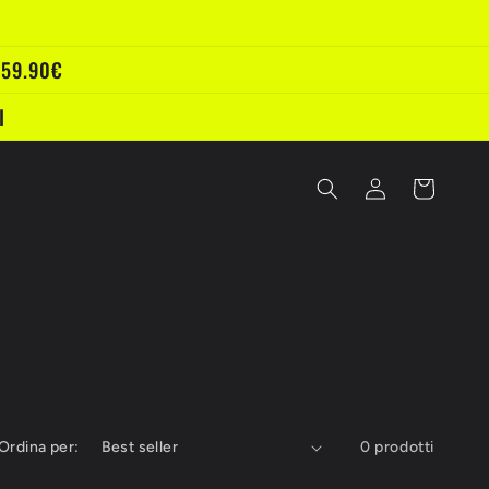
 59.90€
I
Accedi
Carrello
Ordina per:
0 prodotti