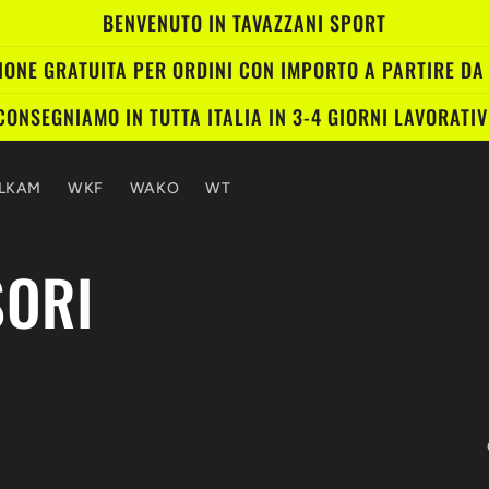
BENVENUTO IN TAVAZZANI SPORT
IONE GRATUITA PER ORDINI CON IMPORTO A PARTIRE DA
CONSEGNIAMO IN TUTTA ITALIA IN 3-4 GIORNI LAVORATIV
JLKAM
WKF
WAKO
WT
SORI