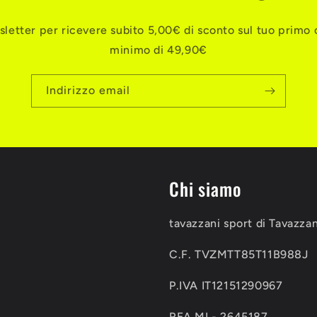
ewsletter per ricevere subito 5,00€ di sconto sul tuo primo 
minimo di 49,90€
Indirizzo email
Chi siamo
tavazzani sport di Tavazza
C.F. TVZMTT85T11B988J
P.IVA IT12151290967
REA MI - 2645187